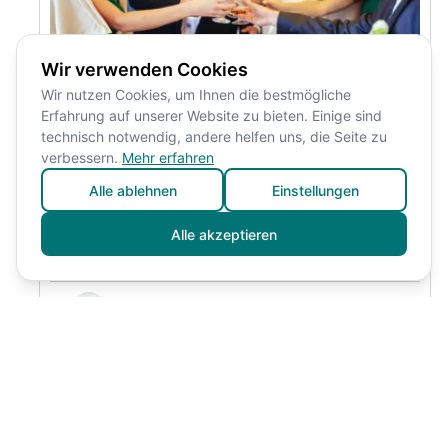
Wir verwenden Cookies
Wir nutzen Cookies, um Ihnen die bestmögliche
Erfahrung auf unserer Website zu bieten. Einige sind
technisch notwendig, andere helfen uns, die Seite zu
Hochzeit organisieren,
verbessern.
Mehr erfahren
wenn Gäste von überall
Alle ablehnen
Einstellungen
anreisen
Alle akzeptieren
Ein praktischer Leitfaden für Paare mit weitgereisten
Gästen
Zum Artikel
Monika Huber
Geschäftsbedingungen
Datenschutzerklärung
© 2026 Alle Rechte vorbehalten
Impressum