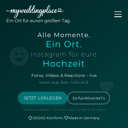
Ein Ort für euren großen Tag.
Alle Momente.
Ein Ort.
Instagram für eure
Hochzeit
Fotos, Videos & Reactions – live
Keine App, kein Aufwand.
JETZT LOSLEGEN
So funktioniert’s
Kostenlos starten · Einrichtung in unter 2 Minuten
DSGVO Konform
|
Made in Germany